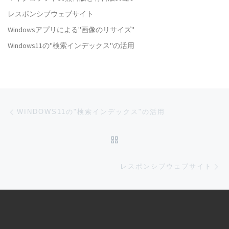
レスポンシブウェブサイト
Windowsアプリによる"画像のリサイズ"
Windows11の"検索インデックス"の活用
Post navigation
Previous post
WINDOWS11の"検索インデックス"の活用
BACK TO POST LIST
Ne
レスポンシブウェブサイト