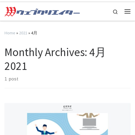
Skip to content
Search
Me
Home
»
2021
»
4月
Monthly Archives:
4月
2021
1 post