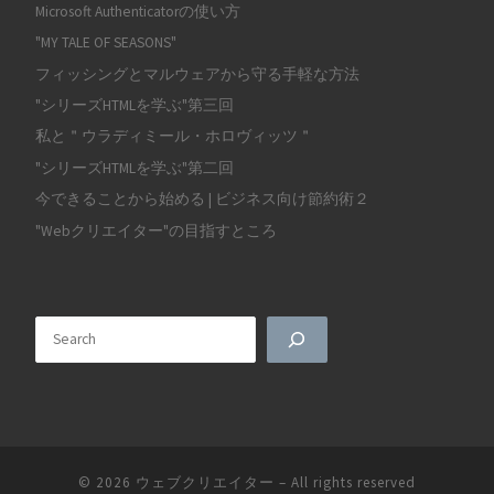
Microsoft Authenticatorの使い方
"MY TALE OF SEASONS"
フィッシングとマルウェアから守る手軽な方法
"シリーズHTMLを学ぶ"第三回
私と＂ウラディミール・ホロヴィッツ＂
"シリーズHTMLを学ぶ"第二回
今できることから始める | ビジネス向け節約術２
"Webクリエイター"の目指すところ
検索
© 2026
ウェブクリエイター
–
All rights reserved