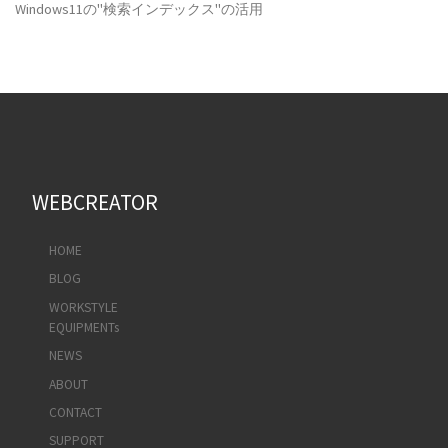
Windows11の"検索インデックス"の活用
WEBCREATOR
HOME
BLOG
WORKSTYLE
EQUIPMENTs
NEWS
ABOUT
CONTACT
SUPPORT