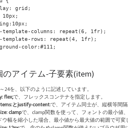
d {
lay: grid;
 10px;
ing:10px;
-template-columns: repeat(6, 1fr);
-template-rows: repeat(4, 1fr);
ground-color:#111;
個のアイテム-子要素(item)
m1～24を、以下のように記述しています。
: flex;
で、フレックスコンテナを指定します。
-items:とjustify-content:
で、アイテム同士が、縦横等間隔
ize: clamp
で、clamp関数を使って、フォントの最小
ドウ幅を縮小した場合、最小値から最大値の範囲で可変
ize: 12px;
で、念のためclamp関数が使えないブラウザ