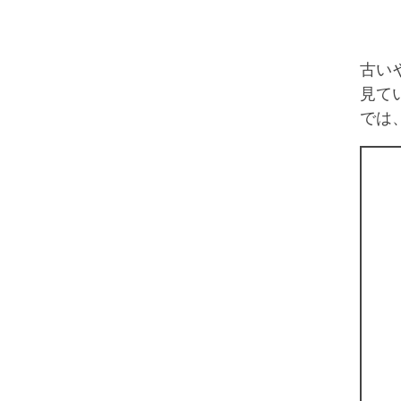
古い
見て
では