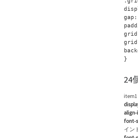
.gri
disp
gap:
padd
grid
grid
back
}
24
ite
display
align
font-s
イン
font-s