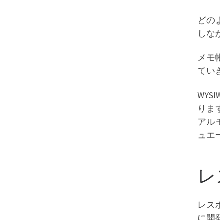
どの
しな
メモ
てい
WYS
りま
アル
ュエ
レ
レス
に開