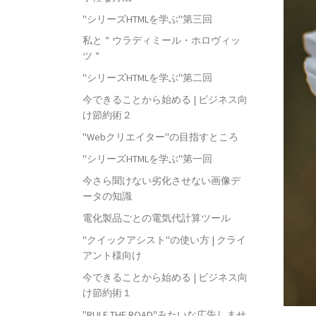
"シリーズHTMLを学ぶ"第三回
私と＂ウラディミール・ホロヴィッ
ツ＂
"シリーズHTMLを学ぶ"第二回
今できることから始める | ビジネス向
け節約術２
"Webクリエイター"の目指すところ
"シリーズHTMLを学ぶ"第一回
今さら聞けない劣化させない画像デ
ータの知識
電化製品ごとの電気代計算ツール
"クイックアシスト"の使い方 | クライ
アント様向け
今できることから始める | ビジネス向
け節約術１
"RULE THE ROAD"みたいな広告しませ