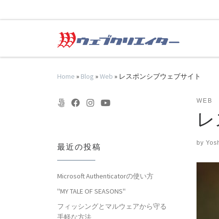
Skip to content
Home
»
Blog
»
Web
»
レスポンシブウェブサイト
WEB
レ
by
Yos
最近の投稿
Microsoft Authenticatorの使い方
"MY TALE OF SEASONS"
フィッシングとマルウェアから守る
手軽な方法